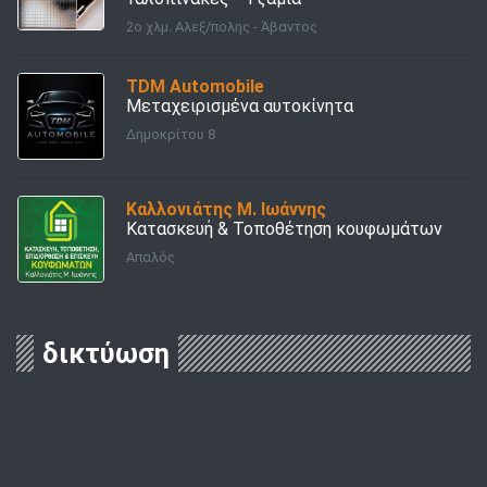
2ο χλμ. Αλεξ/πολης - Άβαντος
TDM Automobile
Μεταχειρισμένα αυτοκίνητα
Δημοκρίτου 8
Καλλονιάτης Μ. Ιωάννης
Κατασκευή & Τοποθέτηση κουφωμάτων
Απαλός
δικτύωση