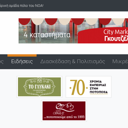
Άνδρας επιδείκνυε τα γεννητικά του όργανα σε ανήλικα στον Ά
ός
Ειδήσεις
Διασκέδαση & Πολιτισμός
Μικρέ