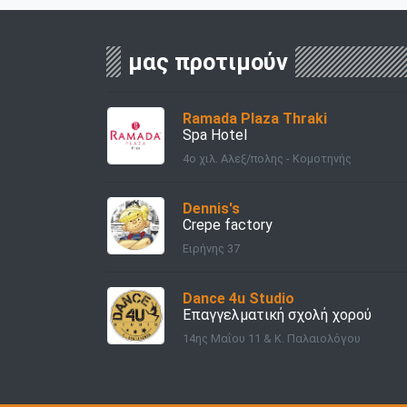
μας προτιμούν
Ramada Plaza Thraki
Spa Hotel
4ο χιλ. Αλεξ/πολης - Κομοτηνής
Dennis's
Crepe factory
Ειρήνης 37
Dance 4u Studio
Επαγγελματική σχολή χορού
14ης Μαΐου 11 & Κ. Παλαιολόγου