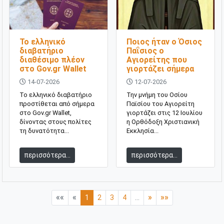
Το ελληνικό
Ποιος ήταν ο Όσιος
διαβατήριο
Παΐσιος ο
διαθέσιμο πλέον
Αγιορείτης που
στο Gov.gr Wallet
γιορτάζει σήμερα
14-07-2026
12-07-2026
Το ελληνικό διαβατήριο
Την μνήμη του Οσίου
προστίθεται από σήμερα
Παϊσίου του Αγιορείτη
στο Gov.gr Wallet,
γιορτάζει στις 12 Ιουλίου
δίνοντας στους πολίτες
η Ορθόδοξη Χριστιανική
τη δυνατότητα...
Εκκλησία...
περισσότερα...
περισσότερα...
««
«
»
»»
1
2
3
4
...