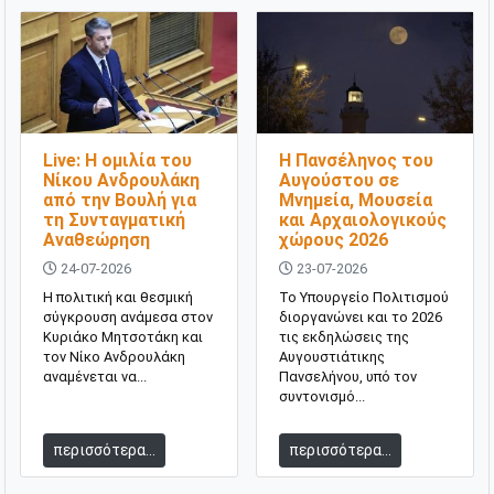
Live: Η ομιλία του
Η Πανσέληνος του
Νίκου Ανδρουλάκη
Αυγούστου σε
από την Βουλή για
Μνημεία, Μουσεία
τη Συνταγματική
και Αρχαιολογικούς
Αναθεώρηση
χώρους 2026
24-07-2026
23-07-2026
Η πολιτική και θεσμική
Το Υπουργείο Πολιτισμού
σύγκρουση ανάμεσα στον
διοργανώνει και το 2026
Κυριάκο Μητσοτάκη και
τις εκδηλώσεις της
τον Νίκο Ανδρουλάκη
Αυγουστιάτικης
αναμένεται να...
Πανσελήνου, υπό τον
συντονισμό...
περισσότερα...
περισσότερα...