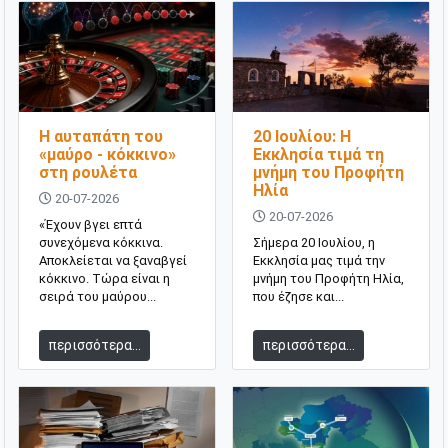
Η αυταπάτη του
20 Ιουλίου: H
«μαύρο - κόκκινο»
Εκκλησία τιμά τη
στη ρουλέτα
μνήμη του Προφήτη
Ηλία
20-07-2026
20-07-2026
«Έχουν βγει επτά
συνεχόμενα κόκκινα.
Σήμερα 20 Ιουλίου, η
Αποκλείεται να ξαναβγεί
Εκκλησία μας τιμά την
κόκκινο. Τώρα είναι η
μνήμη του Προφήτη Ηλία,
σειρά του μαύρου...
που έζησε και...
περισσότερα...
περισσότερα...