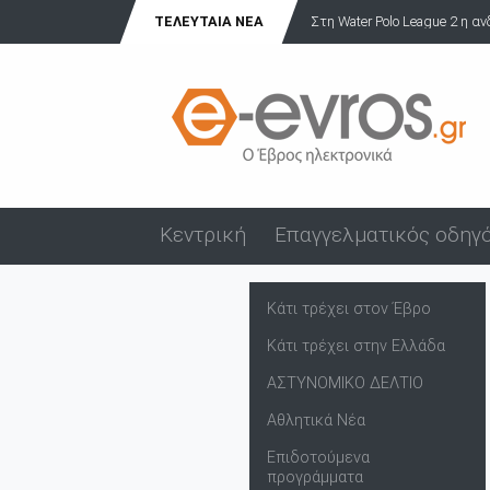
Στη Water Polo League 2 η ανδρική ομάδα πόλο του ΝΟΑ!
ΤΕΛΕΥΤΑΊΑ ΝΈΑ
Κεντρική
Επαγγελματικός οδηγ
Κάτι τρέχει στον Έβρο
Κάτι τρέχει στην Ελλάδα
ΑΣΤΥΝΟΜΙΚΟ ΔΕΛΤΙΟ
Αθλητικά Νέα
Επιδοτούμενα
προγράμματα