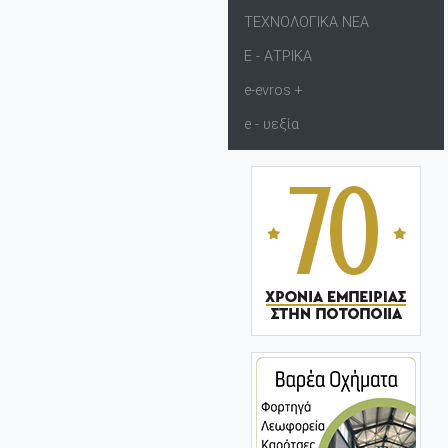
ΤΕΧΝΟΛΟΓΙΚΑ ΝΕΑ
Ε - ΑΤΡΙΚΑ
e-evros +
e - υεξία