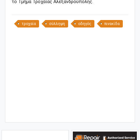
το Τμήμα Τροχαίας Αλεξανδρούπολης.
τροχαία
σύλληψη
οδηγός
πινακίδα