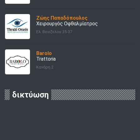
Ζώης Παπαδόπουλος
Χειρουργός Οφθαλμίατρος
Ελ. Βενιζελου 35-37
Barolo
Trattoria
Κανάρη 2
δικτύωση