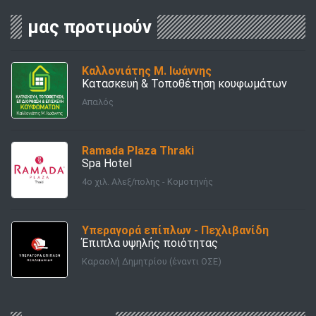
μας προτιμούν
Καλλονιάτης Μ. Ιωάννης
Κατασκευή & Τοποθέτηση κουφωμάτων
Απαλός
Ramada Plaza Thraki
Spa Hotel
4ο χιλ. Αλεξ/πολης - Κομοτηνής
Υπεραγορά επίπλων - Πεχλιβανίδη
Έπιπλα υψηλής ποιότητας
Καραολή Δημητρίου (έναντι ΟΣΕ)