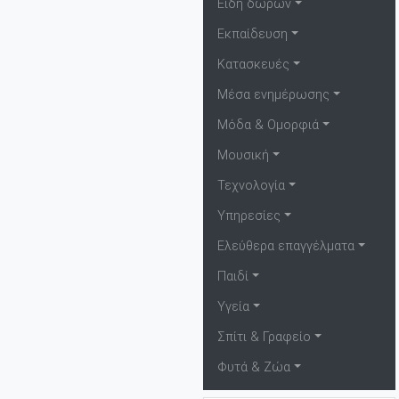
Είδη δώρων
Εκπαίδευση
Κατασκευές
Μέσα ενημέρωσης
Μόδα & Ομορφιά
Μουσική
Τεχνολογία
Υπηρεσίες
Ελεύθερα επαγγέλματα
Παιδί
Υγεία
Σπίτι & Γραφείο
Φυτά & Ζώα