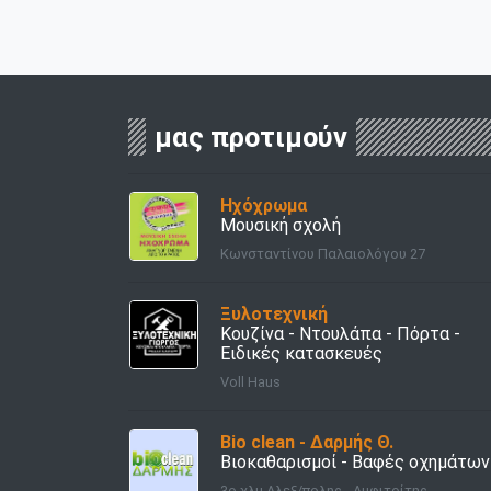
μας προτιμούν
Ηχόχρωμα
Μουσική σχολή
Κωνσταντίνου Παλαιολόγου 27
Ξυλοτεχνική
Κουζίνα - Ντουλάπα - Πόρτα -
Ειδικές κατασκευές
Voll Haus
Bio clean - Δαρμής Θ.
Βιοκαθαρισμοί - Βαφές οχημάτων
3ο χλμ Αλεξ/πολης - Αμφιτρίτης