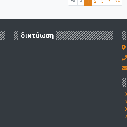
««
«
»
»»
1
2
3
δικτύωση