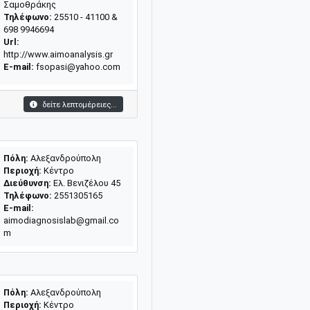
Σαμοθράκης
Τηλέφωνο:
25510 - 41100 &
698 9946694
Url:
http://www.aimoanalysis.gr
E-mail:
fsopasi@yahoo.com
δείτε λεπτομέρειες...
Πόλη:
Αλεξανδρούπολη
Περιοχή:
Κέντρο
Διεύθυνση:
Ελ. Βενιζέλου 45
Τηλέφωνο:
2551305165
E-mail:
aimodiagnosislab@gmail.co
m
Πόλη:
Αλεξανδρούπολη
Περιοχή:
Κέντρο