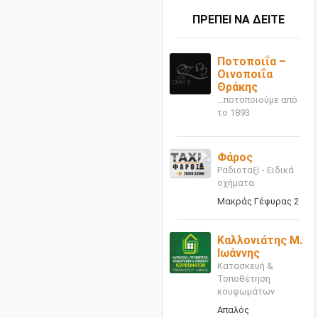
ΠΡΕΠΕΙ ΝΑ ΔΕΙΤΕ
Ποτοποιΐα –
Οινοποιΐα
Θράκης
...ποτοποιούμε από
το 1893
Φάρος
Ραδιοταξί - Ειδικά
οχήματα
Μακράς Γέφυρας 2
Καλλονιάτης Μ.
Ιωάννης
Κατασκευή &
Τοποθέτηση
κουφωμάτων
Απαλός