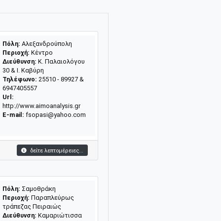
Πόλη:
Αλεξανδρούπολη
Περιοχή:
Κέντρο
Διεύθυνση:
Κ. Παλαιολόγου
30 & Ι. Καβύρη
Τηλέφωνο:
25510 - 89927 &
6947405557
Url:
http://www.aimoanalysis.gr
E-mail:
fsopasi@yahoo.com
δείτε λεπτομέρειες...
Πόλη:
Σαμοθράκη
Περιοχή:
Παραπλεύρως
τράπεζας Πειραιώς
Διεύθυνση:
Καμαριώτισσα