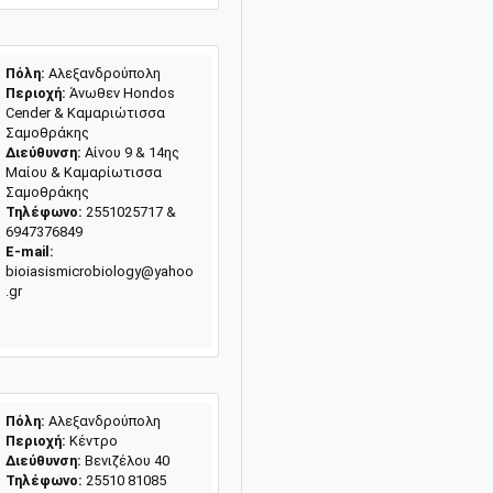
Πόλη:
Αλεξανδρούπολη
Περιοχή:
Άνωθεν Ηondos
Cender & Καμαριώτισσα
Σαμοθράκης
Διεύθυνση:
Αίνου 9 & 14ης
Μαίου & Καμαρίωτισσα
Σαμοθράκης
Τηλέφωνο:
2551025717 &
6947376849
E-mail:
bioiasismicrobiology@yahoo
.gr
Πόλη:
Αλεξανδρούπολη
Περιοχή:
Κέντρο
Διεύθυνση:
Βενιζέλου 40
Τηλέφωνο:
25510 81085