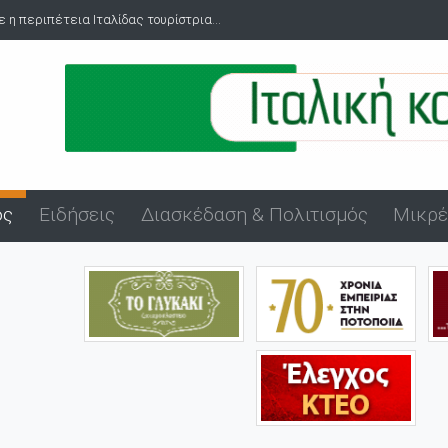
ε η περιπέτεια Ιταλίδας τουρίστρια...
Πανήγυρη Αγίου Εύπλου στο
ός
Ειδήσεις
Διασκέδαση & Πολιτισμός
Μικρέ