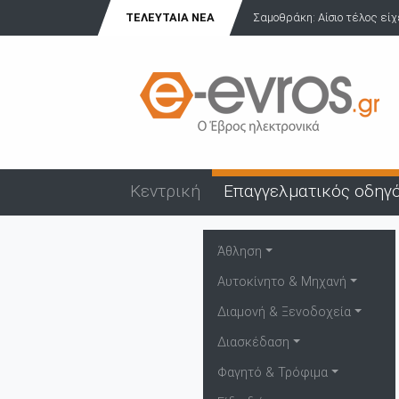
ΤΕΛΕΥΤΑΊΑ ΝΈΑ
Σαμοθράκη: Αίσιο τέλος είχ
Κεντρική
Επαγγελματικός οδηγ
Άθληση
Αυτοκίνητο & Μηχανή
Διαμονή & Ξενοδοχεία
Διασκέδαση
Φαγητό & Τρόφιμα