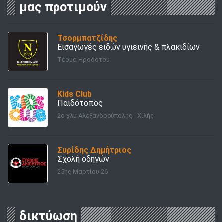
μας προτιμούν
Τσορμπατζίδης
Εισαγωγές ειδών υγιεινής & πλακιδίων
Τέρμα Ηροδότου
Kids Club
Παιδότοπος
2o χλμ Αλεξανδρούπολης - Χιλής
Συρίδης Δημήτριος
Σχολή οδηγών
25ης Μαρτίου 26
δικτύωση