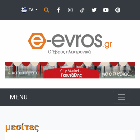
ΕΛ
MENU
μεσίτες