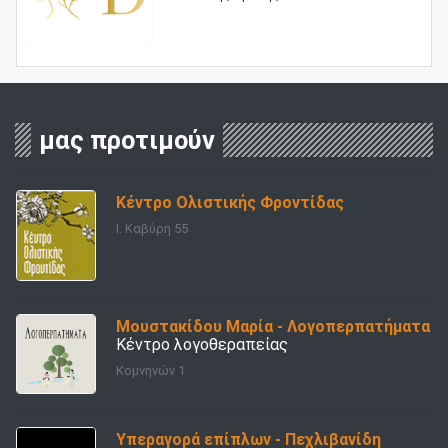
μας προτιμούν
Κέντρο Ολιστικής Φροντίδας
Ι. Καβύρη 55
Μουστακίδου Μαρία - Λογοπερπατήματα
Κέντρο λογοθεραπείας
Κομνηνών 1
Υπεραγορά επίπλων - Πεχλιβανίδη