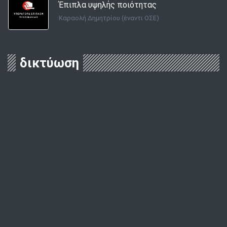
Έπιπλα υψηλής ποιότητας
Καραολή Δημητρίου (έναντι ΟΣΕ)
δικτύωση