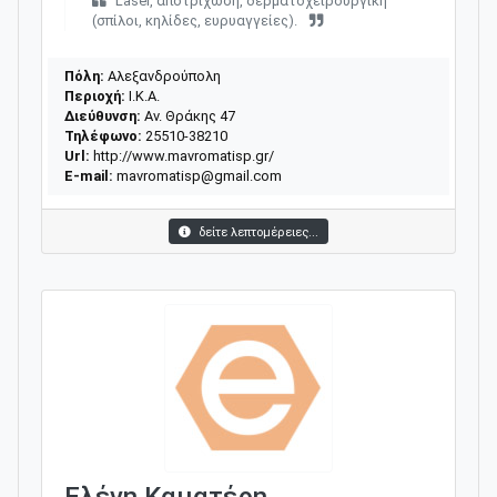
Laser, αποτρίχωση, δερματοχειρουργική
(σπίλοι, κηλίδες, ευρυαγγείες).
Πόλη:
Αλεξανδρούπολη
Περιοχή:
Ι.Κ.Α.
Διεύθυνση:
Αν. Θράκης 47
Τηλέφωνο:
25510-38210
Url:
http://www.mavromatisp.gr/
E-mail:
mavromatisp@gmail.com
δείτε λεπτομέρειες...
Ελένη Καματέρη