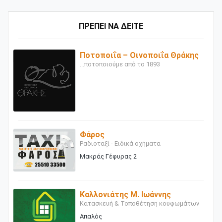
ΠΡΕΠΕΙ ΝΑ ΔΕΙΤΕ
Ποτοποιΐα – Οινοποιΐα Θράκης
...ποτοποιούμε από το 1893
Φάρος
Ραδιοταξί - Ειδικά οχήματα
Μακράς Γέφυρας 2
Καλλονιάτης Μ. Ιωάννης
Κατασκευή & Τοποθέτηση κουφωμάτων
Απαλός