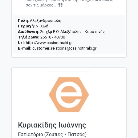
σαν τις μάρκες...
Πόλη:
Αλεξανδρούπολη
Περιοχή:
Ν. Χιλή
Διεύθυνση:
2o χλμ Ε.Ο. Αλεξ/πολης - Κομοτηνής
Τηλέφωνο:
25510 - 40700
Url:
http://www.casinothraki.gr
E-mail:
customer_relations@casinothraki.gr
Κυριακίδης Ιωάννης
Εστιατόριο (Σούπες - Πατσάς)