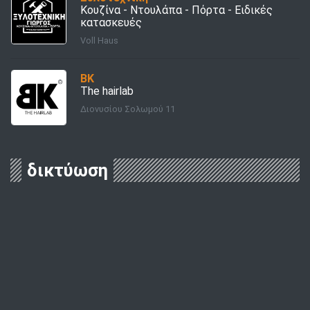
Κουζίνα - Ντουλάπα - Πόρτα - Ειδικές
κατασκευές
Voll Haus
BK
The hairlab
Διονυσίου Σολωμού 11
δικτύωση