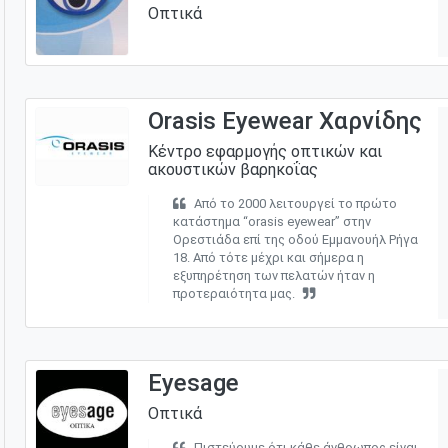
Οπτικά
Οrasis Εyewear Χαρνίδης
Κέντρο εφαρμογής οπτικών και
ακουστικών βαρηκοΐας
Από το 2000 λειτουργεί το πρώτο
κατάστημα “orasis eyewear” στην
Ορεστιάδα επί της οδού Εμμανουήλ Ρήγα
18. Από τότε μέχρι και σήμερα η
εξυπηρέτηση των πελατών ήταν η
προτεραιότητα μας.
Eyesage
Οπτικά
Πιστεύουμε ότι κάθε άνθρωπος είναι