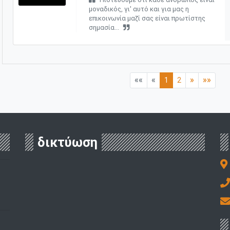
μοναδικός, γι' αυτό και για μας η
επικοινωνία μαζί σας είναι πρωτίστης
σημασία...
««
«
»
»»
1
2
δικτύωση