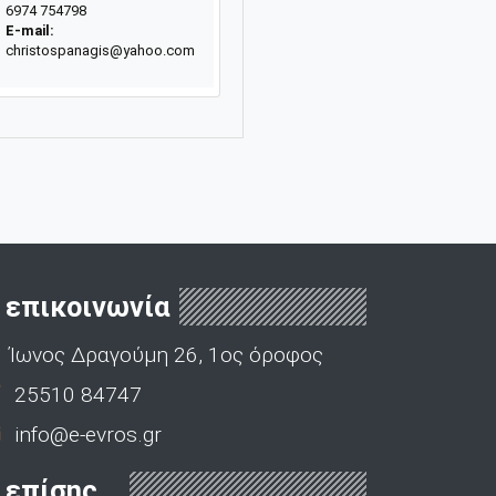
6974 754798
E-mail:
christospanagis@yahoo.com
επικοινωνία
Ίωνος Δραγούμη 26, 1ος όροφος
25510 84747
info@e-evros.gr
επίσης...