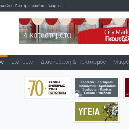
πολης: Γιορτή, μουσική και έμπρακτ...
ός
Ειδήσεις
Διασκέδαση & Πολιτισμός
Μικρέ