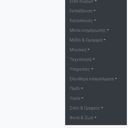
Είδη δώρων
Εκπαίδευση
Κατασκευές
Μέσα ενημέρωσης
Μόδα & Ομορφιά
Μουσική
Τεχνολογία
Υπηρεσίες
Ελεύθερα επαγγέλματα
Παιδί
Υγεία
Σπίτι & Γραφείο
Φυτά & Ζώα