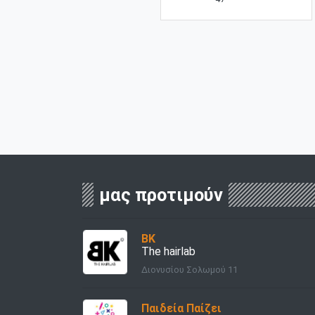
μας προτιμούν
BK
The hairlab
Διονυσίου Σολωμού 11
Παιδεία Παίζει