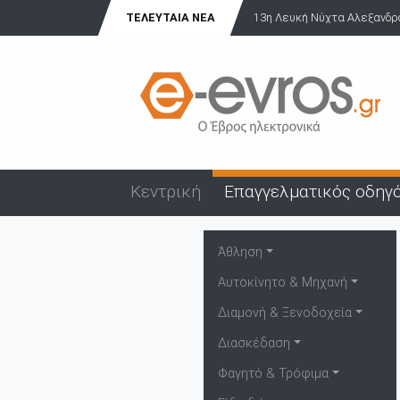
ΤΕΛΕΥΤΑΊΑ ΝΈΑ
13η Λευκή Νύχτα Αλεξανδρού
Κεντρική
Επαγγελματικός οδηγ
Άθληση
Αυτοκίνητο & Μηχανή
Διαμονή & Ξενοδοχεία
Διασκέδαση
Φαγητό & Τρόφιμα