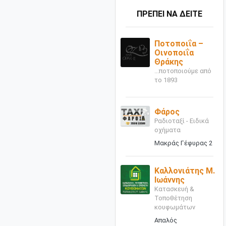
ΠΡΕΠΕΙ ΝΑ ΔΕΙΤΕ
Ποτοποιΐα –
Οινοποιΐα
Θράκης
...ποτοποιούμε από
το 1893
Φάρος
Ραδιοταξί - Ειδικά
οχήματα
Μακράς Γέφυρας 2
Καλλονιάτης Μ.
Ιωάννης
Κατασκευή &
Τοποθέτηση
κουφωμάτων
Απαλός