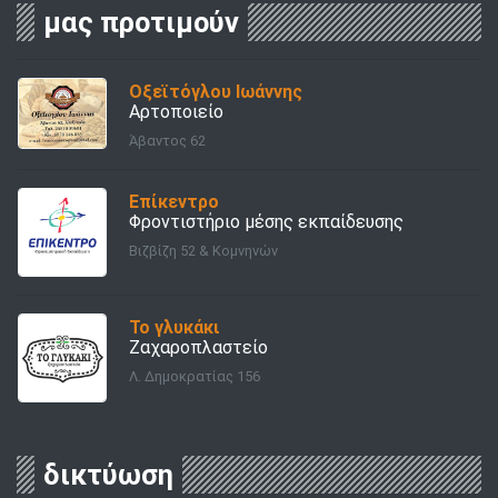
μας προτιμούν
Οξεϊτόγλου Ιωάννης
Αρτοποιείο
Άβαντος 62
Επίκεντρο
Φροντιστήριο μέσης εκπαίδευσης
Βιζβίζη 52 & Κομνηνών
Το γλυκάκι
Ζαχαροπλαστείο
Λ. Δημοκρατίας 156
δικτύωση