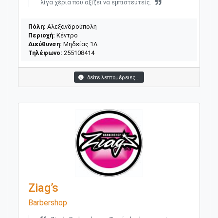
λίγα χέρια που αξίζει να εμπιστευτείς.
Πόλη:
Αλεξανδρούπολη
Περιοχή:
Κέντρο
Διεύθυνση:
Μηδείας 1Α
Τηλέφωνο:
255108414
δείτε λεπτομέρειες...
Ziag’s
Barbershop