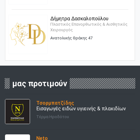
Δήμητρα Δασκαλοπούλου
Πλαστικός Επανορθωτικός & Αισθητικός
Χειρουργός
Ανατολικής Θράκης 47
μας προτιμούν
Τσορμπατζίδης
Εισαγωγές ειδών υγιεινής & πλακιδίων
Τέρμα Ηροδότου
Νeto