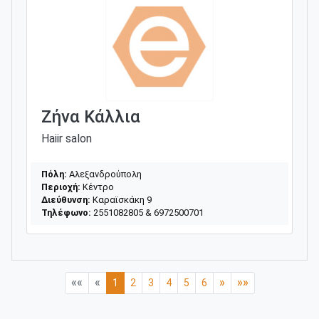
Ζήνα Κάλλια
Haiir salon
Πόλη:
Αλεξανδρούπολη
Περιοχή:
Κέντρο
Διεύθυνση:
Καραϊσκάκη 9
Τηλέφωνο:
2551082805 & 6972500701
««
«
»
»»
1
2
3
4
5
6