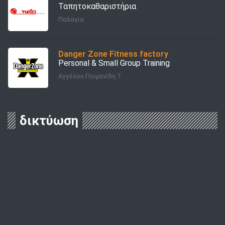
Ταπητοκαθαριστήρια
Παλαγία
Danger Zone Fitness factory
Personal & Small Group Training
Αγγέλου Ποιμενίδη 7
δικτύωση