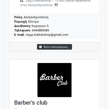
Ziag’s Barbershop – Το νέο barber experience
στην Αλεξανδρούπολη
Πόλη:
Αλεξανδρούπολη
Περιοχή:
Κέντρο
Διεύθυνση:
Κομνηνών 5
Τηλέφωνο:
6944889589
E-mail:
ziags.barbershop@gmail.com
δείτε λεπτομέρειες...
Barber's club