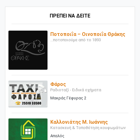
ΠΡΕΠΕΙ ΝΑ ΔΕΙΤΕ
Ποτοποιΐα – Οινοποιΐα Θράκης
...ποτοποιούμε από το 1893
Φάρος
Ραδιοταξί - Ειδικά οχήματα
Μακράς Γέφυρας 2
Καλλονιάτης Μ. Ιωάννης
Κατασκευή & Τοποθέτηση κουφωμάτων
Απαλός