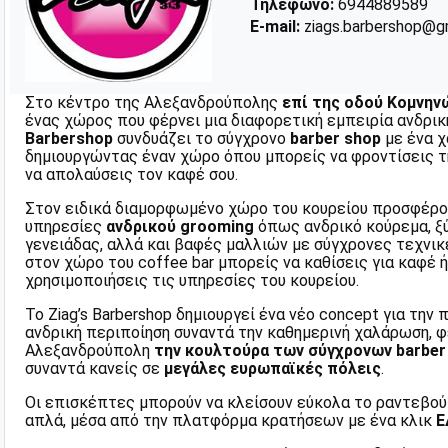
Τηλέφωνο:
6944889589
E-mail:
ziags.barbershop@g
Στο κέντρο της Αλεξανδρούπολης
επί της οδού Κομνην
ένας χώρος που φέρνει μια διαφορετική εμπειρία ανδρικ
Barbershop
συνδυάζει το σύγχρονο
barber shop
με ένα 
δημιουργώντας έναν χώρο όπου μπορείς να φροντίσεις τ
να απολαύσεις τον καφέ σου.
Στον ειδικά διαμορφωμένο χώρο του κουρείου προσφέρο
υπηρεσίες
ανδρικού grooming
όπως ανδρικό κούρεμα, ξύ
γενειάδας, αλλά και βαφές μαλλιών με σύγχρονες τεχνικ
στον χώρο του coffee bar μπορείς να καθίσεις για καφέ ή
χρησιμοποιήσεις τις υπηρεσίες του κουρείου.
Το Ziag’s Barbershop δημιουργεί ένα νέο concept για την 
ανδρική περιποίηση συναντά την καθημερινή χαλάρωση, 
Αλεξανδρούπολη
την κουλτούρα των σύγχρονων barber 
συναντά κανείς σε
μεγάλες ευρωπαϊκές πόλεις
.
Οι επισκέπτες μπορούν να κλείσουν εύκολα το ραντεβού τ
απλά, μέσα από την πλατφόρμα κρατήσεων με ένα κλικ
Ε