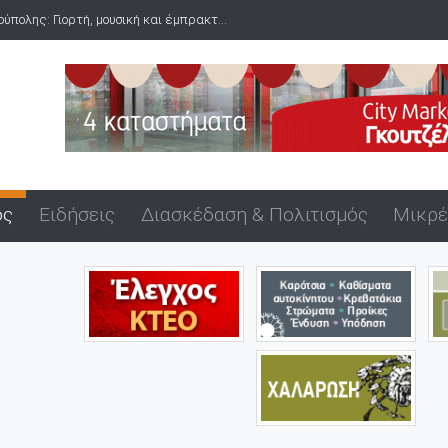
ς: Γιορτή, μουσική και έμπρακτ...
Δύο συλλήψεις για ναρκωτικά σ
ός
Ειδήσεις
Διασκέδαση & Πολιτισμός
Μικρέ