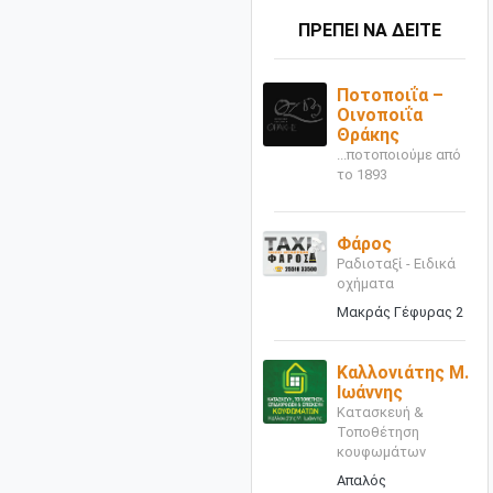
ΠΡΕΠΕΙ ΝΑ ΔΕΙΤΕ
Ποτοποιΐα –
Οινοποιΐα
Θράκης
...ποτοποιούμε από
το 1893
Φάρος
Ραδιοταξί - Ειδικά
οχήματα
Μακράς Γέφυρας 2
Καλλονιάτης Μ.
Ιωάννης
Κατασκευή &
Τοποθέτηση
κουφωμάτων
Απαλός