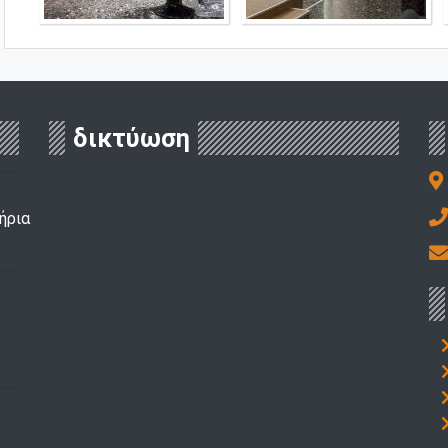
δικτύωση
ήρια