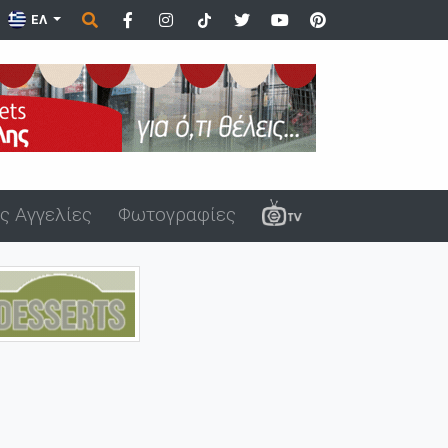
το λιμάνι της Αλεξανδρούπολης μ...
ΕΛ
ς Αγγελίες
Φωτογραφίες