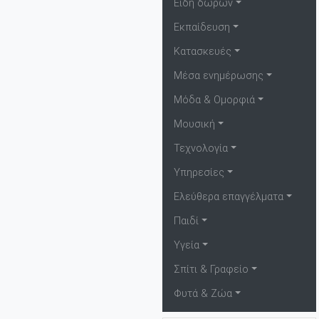
Είδη δώρων
Εκπαίδευση
Κατασκευές
Μέσα ενημέρωσης
Μόδα & Ομορφιά
Μουσική
Τεχνολογία
Υπηρεσίες
Ελεύθερα επαγγέλματα
Παιδί
Υγεία
Σπίτι & Γραφείο
Φυτά & Ζώα