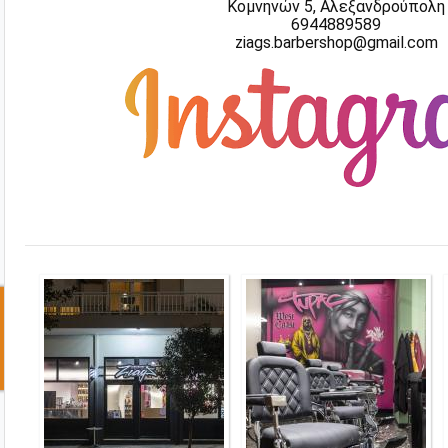
Κομνηνών 5, Αλεξανδρούπολη
6944889589
ziags.barbershop@gmail.com