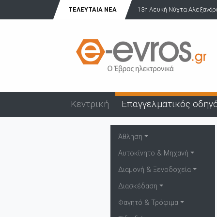
ΤΕΛΕΥΤΑΊΑ ΝΈΑ
13η Λευκή Νύχτα Αλεξανδρούπολη
Κεντρική
Επαγγελματικός οδηγ
Άθληση
Αυτοκίνητο & Μηχανή
Διαμονή & Ξενοδοχεία
Διασκέδαση
Φαγητό & Τρόφιμα