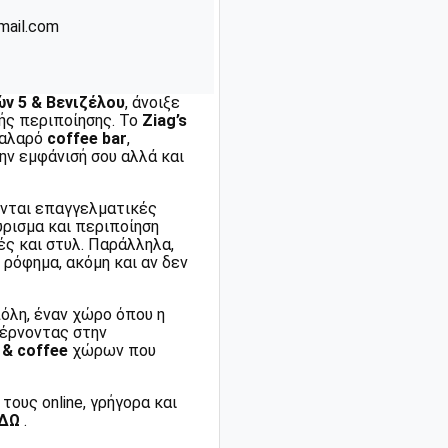
mail.com
ών 5 & Βενιζέλου
, άνοιξε
ής περιποίησης. Το
Ziag’s
χαλαρό
coffee bar
,
ην εμφάνισή σου αλλά και
νται επαγγελματικές
ρισμα και περιποίηση
ές και στυλ. Παράλληλα,
 ρόφημα, ακόμη και αν δεν
πόλη, έναν χώρο όπου η
φέρνοντας στην
& coffee
χώρων που
ους online, γρήγορα και
ΔΩ
.