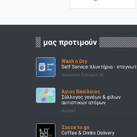
μας προτιμούν
Wash n Dry
Self Service πλυντήρια - στεγνωτ
Διονυσίου Σολωμού 20
Άγιος Βασίλειος
Σύλλογος γονέων & φίλων
αυτιστικών ατόμων
Δωρικό
Zucca to go
Coffee & Drinks Delivery