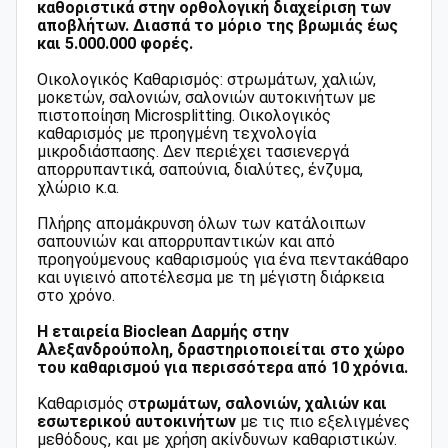
καθοριστικά στην ορθολογική διαχείριση των
αποβλήτων. Διασπά το μόριο της βρωμιάς έως
και 5.000.000 φορές.
Οικολογικός Καθαρισμός: στρωμάτων, χαλιών,
μοκετών, σαλονιών, σαλονιών αυτοκινήτων με
πιστοποίηση Microsplitting. Οικολογικός
καθαρισμός με προηγμένη τεχνολογία
μικροδιάσπασης. Δεν περιέχει τασιενεργά
απορρυπαντικά, σαπούνια, διαλύτες, ένζυμα,
χλώριο κ.α.
Πλήρης απομάκρυνση όλων των κατάλοιπων
σαπουνιών και απορρυπαντικών και από
προηγούμενους καθαρισμούς για ένα πεντακάθαρο
και υγιεινό αποτέλεσμα με τη μέγιστη διάρκεια
στο χρόνο.
Η εταιρεία Bioclean Δαρμής στην
Αλεξανδρούπολη, δραστηριοποιείται στο χώρο
του καθαρισμού για περισσότερα από 10 χρόνια.
Καθαρισμός σ
τρωμάτων, σαλονιών, χαλιών και
εσωτερικού αυτοκινήτων
με τις πιο εξελιγμένες
μεθόδους, και με χρήση ακίνδυνων καθαριστικών.