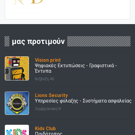
μας προτιμούν
Vision print
Ψηφιακές Εκτυπώσεις - Γραφιστικά -
Έντυπα
Βιζβύζη 40
Lions Security
Υπηρεσίες φύλαξης - Συστήματα ασφαλείας
Ζυμβρακάκη 8
Kids Club
Παιδότοπος