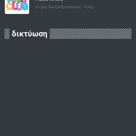
2o χλμ Αλεξανδρούπολης - Χιλής
δικτύωση