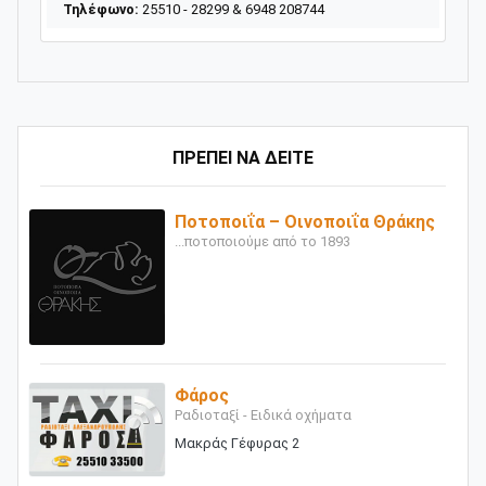
Τηλέφωνο:
25510 - 28299 & 6948 208744
ΠΡΕΠΕΙ ΝΑ ΔΕΙΤΕ
Ποτοποιΐα – Οινοποιΐα Θράκης
...ποτοποιούμε από το 1893
Φάρος
Ραδιοταξί - Ειδικά οχήματα
Μακράς Γέφυρας 2