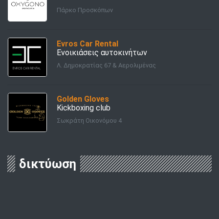
Πάρκο Προσκόπων
Evros Car Rental
Ενοικιάσεις αυτοκινήτων
Λ. Δημοκρατίας 67 & Αερολιμένας
Golden Gloves
Kickboxing club
Σωκράτη Οικονόμου 4
δικτύωση