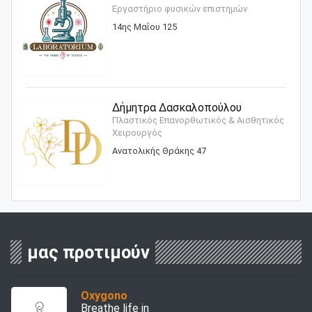
Εργαστήριο φυσικών επιστημών
14ης Μαΐου 125
Δήμητρα Δασκαλοπούλου
Πλαστικός Επανορθωτικός & Αισθητικός
Χειρουργός
Ανατολικής Θράκης 47
μας προτιμούν
Oxygono
Breathe life in