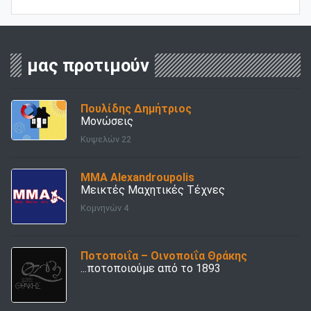
μας προτιμούν
Πουλίδης Δημήτριος
Μονώσεις
Κυψελών 22
ΜΜΑ Alexandroupolis
Μεικτές Μαχητικές Τέχνες
Κομνηνών 4
Ποτοποιΐα – Οινοποιΐα Θράκης
...ποτοποιούμε από το 1893